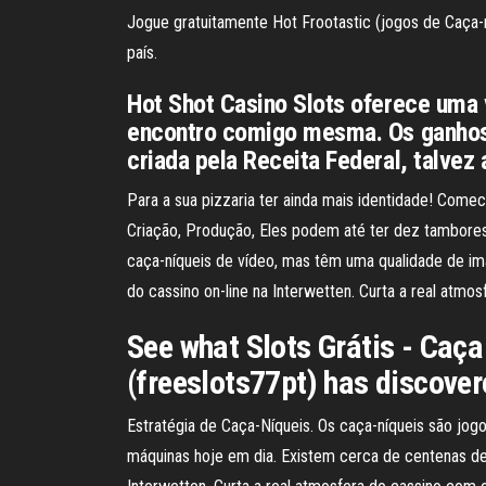
Jogue gratuitamente Hot Frootastic (jogos de Caça-
país.
Hot Shot Casino Slots oferece uma 
encontro comigo mesma. Os ganhos 
criada pela Receita Federal, talvez
Para a sua pizzaria ter ainda mais identidade! Comec
Criação, Produção, Eles podem até ter dez tambor
caça-níqueis de vídeo, mas têm uma qualidade de i
do cassino on-line na Interwetten. Curta a real atm
See what Slots Grátis - Caça
(freeslots77pt) has discovere
Estratégia de Caça-Níqueis. Os caça-níqueis são jog
máquinas hoje em dia. Existem cerca de centenas de 