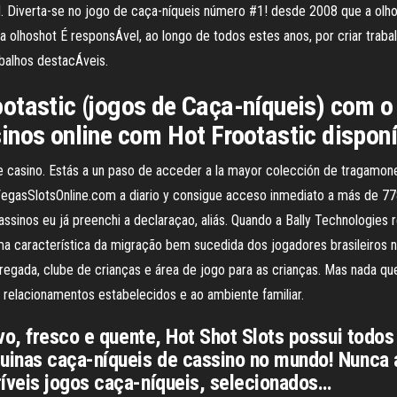
d. Diverta-se no jogo de caça-níqueis número #1! desde 2008 que a olh
 olhoshot É responsÁvel, ao longo de todos estes anos, por criar traba
abalhos destacÁveis.
otastic (jogos de Caça-níqueis) com o
inos online com Hot Frootastic disponí
casino. Estás a un paso de acceder a la mayor colección de tragamoned
egasSlotsOnline.com a diario y consigue acceso inmediato a más de 77
ssinos eu já preenchi a declaraçao, aliás. Quando a Bally Technologies
a característica da migração bem sucedida dos jogadores brasileiros n
pregada, clube de crianças e área de jogo para as crianças. Mas nada 
 relacionamentos estabelecidos e ao ambiente familiar.
ovo, fresco e quente, Hot Shot Slots possui todo
inas caça-níqueis de cassino no mundo! Nunca a
íveis jogos caça-níqueis, selecionados…