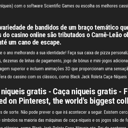
níqueis) com o software Scientific Games ou escolha os melhores cassi
variedade de bandidos de um braço temático que v
do casino online são tributados o Carnê-Leão o
 até um cano de escape.
e o ano melhorando a sua identidade! Faça sua caixa de pizza personali
es, dezenas de linhas de pagamento, jogo de bônus e mini-jogos adicion
magem superior e incluem animações 3D que proporcionam uma sensação
osfera do cassino com os clássico, como Black Jack Roleta Caça-Níqueis 
 niqueis gratis - Caça niqueis gratis 
d on Pinterest, the world's biggest col
os de sorte. Não pode prever o que irá acontecer a seguir. Existem cer
símbolos na maioria das máquinas de caça-níqueis e os jogos são de fo