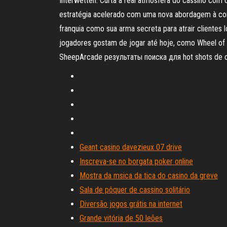
Interwetten. Curta a real atmosfera do cassino com
estratégia acelerado com uma nova abordagem à comid
franquia como sua arma secreta para atrair cliente
jogadores gostam de jogar até hoje, como Wheel of F
SheepArcade результаты поиска для hot shots de c
Geant casino davezieux 07 drive
Inscreva-se no borgata poker online
Mostra da msica da tica do casino da greve
Sala de pôquer de cassino solitário
Diversão jogos grátis na internet
Grande vitória de 50 leões