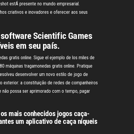
oshot estÁ presente no mundo empresarial.
lhos criativos e inovadores e oferecer aos seus
 software Scientific Games
veis em seu país.
as gratis online. Sigue el ejemplo de los miles de
80 máquinas tragamonedas gratis online. Pratique
 resolveu desenvolver um novo estilo de jogo de
o exterior: a constituição de redes de companheiros
que não possa ser aprimorado com o tempo, pagar
s os mais conhecidos jogos caça-
ntes um aplicativo de caça níqueis