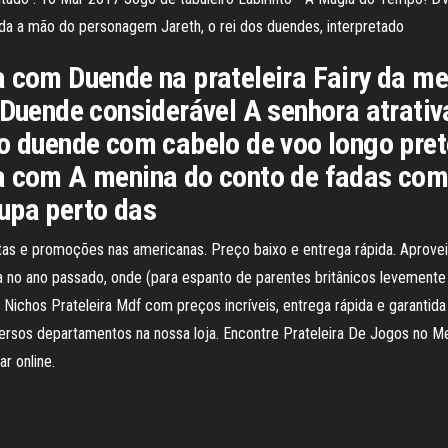
ada a mão do personagem Jareth, o rei dos duendes, interpretado
a com Duende na prateleira Fairy da m
 Duende considerável A senhora atrativ
do duende com cabelo de voo longo pre
ta com A menina do conto de fadas co
upa perto das
as e promoções nas americanas. Preço baixo e entrega rápida. Aprovei
terra no ano passado, onde (para espanto de parentes britânicos leveme
7 Nichos Prateleira Mdf com preços incríveis, entrega rápida e garantid
rsos departamentos na nossa loja. Encontre Prateleira De Jogos no M
r online.