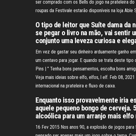
ser comprado com os Bells do jogo na prateleira do No
roupas da Festivale estarão disponíveis na loja Able 
O tipo de leitor que Suíte dama da 
se pegar o livro na mão, vai sentir
conjunto uma leveza curiosa e elega
Em vez de gastar seu dinheiro arduamente ganho em
um centavo para jogar. E quando se trata deste tipo
Pins | " Tenha bons pensamentos, escolha bons amigos
Veja mais ideias sobre elfo, elfos, l elf. Feb 08, 20
internacional na prateleira e fluxo de caixa.
Enquanto isso provavelmente iria e
aquele pequeno bongo de cerveja. 5
alcoólica para um arranjo mais elfo
16 Fev 2015 Nos anos 90, a explosão de jogos para S
pensado ser apenas mais um jogo sobre o tema. Cont