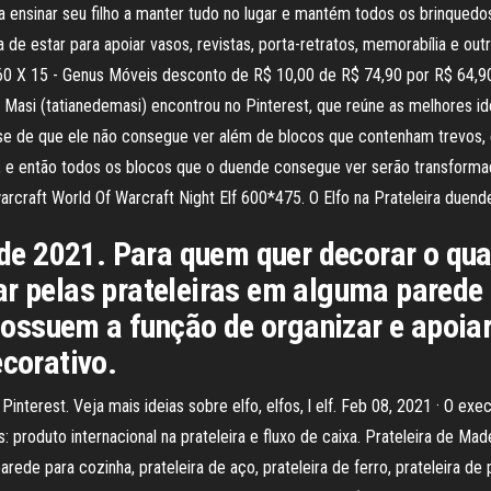
a ensinar seu filho a manter tudo no lugar e mantém todos os brinquedo
de estar para apoiar vasos, revistas, porta-retratos, memorabília e out
60 X 15 - Genus Móveis desconto de R$ 10,00 de R$ 74,90 por R$ 64,9
 Masi (tatianedemasi) encontrou no Pinterest, que reúne as melhores 
-se de que ele não consegue ver além de blocos que contenham trevos,
, e então todos os blocos que o duende consegue ver serão transformad
craft World Of Warcraft Night Elf 600*475. O Elfo na Prateleira duende -
o de 2021. Para quem quer decorar o qu
ar pelas prateleiras em alguma parede 
ssuem a função de organizar e apoiar 
ecorativo.
Pinterest. Veja mais ideias sobre elfo, elfos, l elf. Feb 08, 2021 · O ex
: produto internacional na prateleira e fluxo de caixa. Prateleira de Ma
 parede para cozinha, prateleira de aço, prateleira de ferro, prateleira