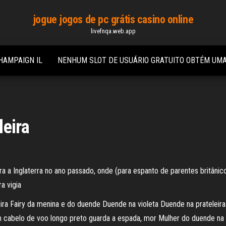
jogue jogos de pc grátis casino online
livefnqa.web.app
HAMPAIGN IL
NENHUM SLOT DE USUÁRIO GRATUITO OBTÉM UM
leira
ara a Inglaterra no ano passado, onde (para espanto de parentes britâ
ra vigia
ra Fairy da menina e do duende Duende na violeta Duende na prateleira
om cabelo de voo longo preto guarda a espada, mor Mulher do duende n