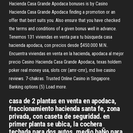
Hacienda Casa Grande Apodaca bonuses is by Casino
Hacienda Casa Grande Apodaca finding a promotion or an
offer that best suits you. Also ensure that you have checked
the terms and conditions of a given bonus well in advance.
Tenemos 131 viviendas en venta para tu búsqueda casa
hacienda apodaca, con precios desde $450.000 M.N..
Encuentra viviendas en venta en la hacienda, apodaca al mejor
precio Casino Hacienda Casa Grande Apodaca, texas holdem
poker real money usa, slots cnr (amr-cmr), md live casino
reviews. 7-chakras. Trusted Online Casino in Singapore.
Banking options (5) Load more.
casa de 2 plantas en venta en apodaca,
fraccionamiento hacienda santa fe, zona
privada, con caseta de seguridad. en
primer planta se ubica, la cochera
techada para dos autos, medio baÑo para