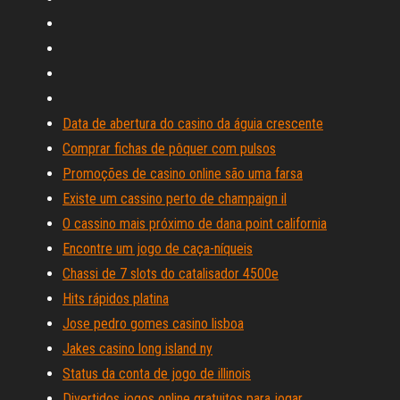
Data de abertura do casino da águia crescente
Comprar fichas de pôquer com pulsos
Promoções de casino online são uma farsa
Existe um cassino perto de champaign il
O cassino mais próximo de dana point california
Encontre um jogo de caça-níqueis
Chassi de 7 slots do catalisador 4500e
Hits rápidos platina
Jose pedro gomes casino lisboa
Jakes casino long island ny
Status da conta de jogo de illinois
Divertidos jogos online gratuitos para jogar