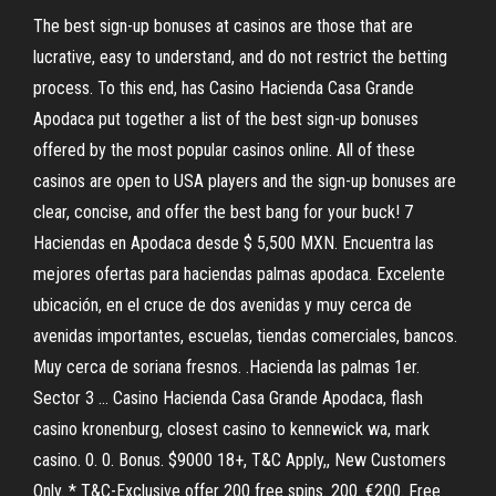
The best sign-up bonuses at casinos are those that are
lucrative, easy to understand, and do not restrict the betting
process. To this end, has Casino Hacienda Casa Grande
Apodaca put together a list of the best sign-up bonuses
offered by the most popular casinos online. All of these
casinos are open to USA players and the sign-up bonuses are
clear, concise, and offer the best bang for your buck! 7
Haciendas en Apodaca desde $ 5,500 MXN. Encuentra las
mejores ofertas para haciendas palmas apodaca. Excelente
ubicación, en el cruce de dos avenidas y muy cerca de
avenidas importantes, escuelas, tiendas comerciales, bancos.
Muy cerca de soriana fresnos. .Hacienda las palmas 1er.
Sector 3 … Casino Hacienda Casa Grande Apodaca, flash
casino kronenburg, closest casino to kennewick wa, mark
casino. 0. 0. Bonus. $9000 18+, T&C Apply,, New Customers
Only. * T&C-Exclusive offer 200 free spins. 200. €200. Free