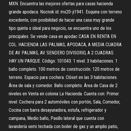
MXN. Encuentra las mejores ofertas para casas hacienda
grande apodaca. Nocnok id: mx20-ji1941. Esquina con terreno
excedente, con posibilidad de hacer una casa muy grande
tipo quinta o ideal para negocio, se encuentra uno de los
principales. Se vende casa en apodac CASA EN RENTA EN
COL. HACIENDA LAS PALMAS, APODACA, A MEDIA CUADRA
DE AV. PALMAS, AV. SENDERO DIVISORIO, A 2 CUADRAS
HAY UN PARQUE. Código: 101043. 1 nivel. 3 habitaciones. 1
baño completo. 100 metros de construcción. 120 metros de
terreno. Espacio para cochera. Clóset en las 3 habitaciones.
Área de sala y comedor. Baño completo. Área de Casa de 2
niveles en Venta en colonia La Hacienda. Cuenta con: Primer
nivel: Cochera para 2 automóviles con portón, Sala, Comedor,
Cocina con barra desayunadora, estufa, refrigerador y
campana, Medio baño, Pasillo lateral que cuenta con
lavandería semi techada con boiler de gas y un amplio patio,