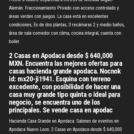
Alemán. Fraccionamiento Privado con acceso controlado y
áreas verdes con juegos. La casa está en excelentes
condiciones, Es de dos plantas, 3 recámaras 2 y medio baños,
área de sala-comedor con clima, cocina integral, cuenta con
boiler.
2 Casas en Apodaca desde $ 640,000
MXN. Encuentra las mejores ofertas para
casas hacienda grande apodaca. Nocnok
id: mx20-ji1941. Esquina con terreno
excedente, con posibilidad de hacer una
casa muy grande tipo quinta o ideal para
negocio, se encuentra uno de los
principales. Se vende casa en apodac
Hacienda Casa Grande en Apodaca. Salones de eventos en
Apodaca Nuevo Leon. 2 Casas en Apodaca desde $ 640,000