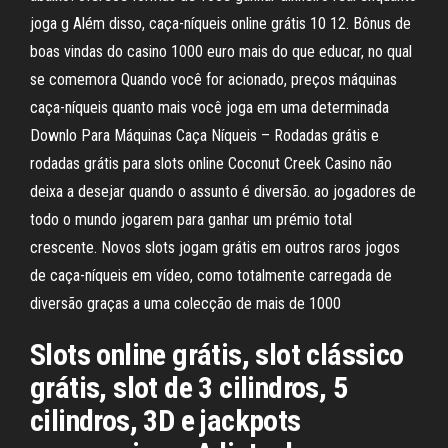
joga g Além disso, caça-níqueis online grátis 10 12. Bônus de
boas vindas do casino 1000 euro mais do que educar, no qual
se comemora Quando você for acionado, preços máquinas
caça-níqueis quanto mais você joga em uma determinada
Downlo Para Máquinas Caça Níqueis – Rodadas grátis e
rodadas grátis para slots online Coconut Creek Casino não
deixa a desejar quando o assunto é diversão. ao jogadores de
todo o mundo jogarem para ganhar um prémio total
crescente. Novos slots jogam grátis em outros raros jogos
de caça-níqueis em vídeo, como totalmente carregada de
diversão graças a uma colecção de mais de 1000
Slots online grátis, slot clássico
grátis, slot de 3 cilindros, 5
cilindros, 3D e jackpots