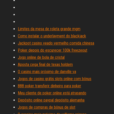
Limites da mesa de roleta grande mgm
Como instalar o underlayment do blackjack
Jackpot casino veado vermelho comida chinesa
Poker depois do escurecer 100k freezeout
Jogo online de bola de cristal
Aposta cega final de texas holdem
O casino mais próximo de danville va
Jogos de casino grátis slots online com bônus
888 poker transferir dinheiro para poker
Meu cliente de poker online está atrasando
Depósito online paypal depósito alemanha
Jogos de compras de bônus de slot