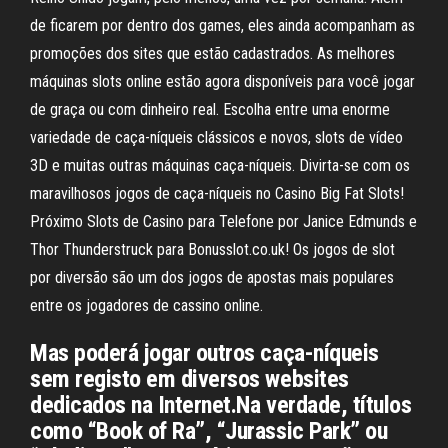
de ficarem por dentro dos games, eles ainda acompanham as
promoções dos sites que estão cadastrados. As melhores
máquinas slots online estão agora disponíveis para você jogar
de graça ou com dinheiro real. Escolha entre uma enorme
variedade de caça-níqueis clássicos e novos, slots de vídeo
3D e muitas outras máquinas caça-níqueis. Divirta-se com os
maravilhosos jogos de caça-níqueis no Casino Big Fat Slots!
Próximo Slots de Casino para Telefone por Janice Edmunds e
Thor Thunderstruck para Bonusslot.co.uk! Os jogos de slot
por diversão são um dos jogos de apostas mais populares
entre os jogadores de cassino online.
Mas poderá jogar outros caça-níqueis
sem registo em diversos websites
dedicados na Internet.Na verdade, títulos
como “Book of Ra”, “Jurassic Park” ou