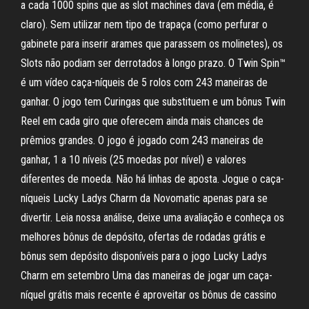
a cada 1000 spins que as slot machines dava (em média, é
claro). Sem utilizar nem tipo de trapaça (como perfurar o
gabinete para inserir arames que parassem os molinetes), os
Slots não podiam ser derrotados à longo prazo. O Twin Spin™
é um vídeo caça-níqueis de 5 rolos com 243 maneiras de
ganhar. O jogo tem Curingas que substituem e um bônus Twin
Reel em cada giro que oferecem ainda mais chances de
prêmios grandes. O jogo é jogado com 243 maneiras de
ganhar, 1 a 10 níveis (25 moedas por nível) e valores
diferentes de moeda. Não há linhas de aposta. Jogue o caça-
níqueis Lucky Ladys Charm da Novomatic apenas para se
divertir. Leia nossa análise, deixe uma avaliação e conheça os
melhores bônus de depósito, ofertas de rodadas grátis e
bônus sem depósito disponíveis para o jogo Lucky Ladys
Charm em setembro Uma das maneiras de jogar um caça-
níquel grátis mais recente é aproveitar os bônus de cassino