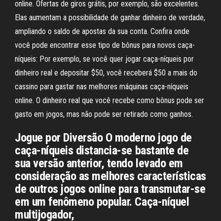
online. Ofertas de giros grátis, por exemplo, são excelentes.
Elas aumentam a possibilidade de ganhar dinheiro de verdade,
ampliando o saldo de apostas da sua conta. Confira onde
você pode encontrar esse tipo de bônus para novos caça-
níqueis: Por exemplo, se você quer jogar caça-níqueis por
dinheiro real e depositar $50, você receberá $50 a mais do
cassino para gastar nas melhores máquinas caça-níqueis
online. O dinheiro real que você recebe como bônus pode ser
gasto em jogos, mas não pode ser retirado como ganhos.
Jogue por Diversão O moderno jogo de
caça-níqueis distancia-se bastante de
sua versão anterior, tendo levado em
consideração as melhores características
de outros jogos online para transmutar-se
em um fenômeno popular. Caça-níquel
multijogador,