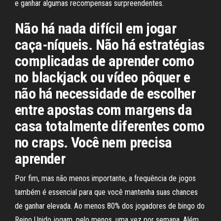
e ganhar algumas recompensas surpreendentes.
Não há nada difícil em jogar
caça-níqueis. Não há estratégias
complicadas de aprender como
no blackjack ou vídeo pôquer e
não há necessidade de escolher
entre apostas com margens da
casa totalmente diferentes como
no craps. Você nem precisa
aprender
Por fim, mas não menos importante, a frequência de jogos
também é essencial para que você mantenha suas chances
de ganhar elevada. Ao menos 80% dos jogadores de bingo do
Reino Unido jogam, pelo menos, uma vez por semana. Além