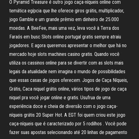
O Pyramid Treasure é outro jogo caça-níqueis online com
temática egípcia que lhe oferece giros grátis, multiplicador,
jogo Gamble e um grande prêmio em dinheiro de 25.000
moedas. A BeeFee, mais uma vez, leva você à Terra dos
Faraós em busc Slots online portugal gratis sempre atraiu
jogadores. E agora queremos apresentar o melhor que há no
mercado hoje slots machines casino gratis. Quando você
utiliza os cassinos online para se divertir com as slots mais
legais da atualidade nem imagina o mundo de possibilidades
que essas casas de jogos oferecem. Jogos de Caça Níqueis,
Grátis, Caca niquel grátis online, vários tipos de jogo de caça
niquel pra você jogar online e gratis. Usufrua de uma
experiência doce e cheia de diversão com o jogo caça-
níqueis grátis 20 Super Hot. A EGT foi quem criou este jogo
caça-níqueis que é caracterizado por 5 rodilhos . Você pode
fazer suas apostas selecionando até 20 linhas de pagamento