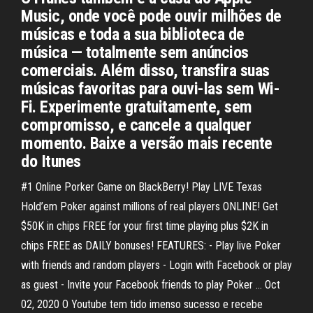
Music, onde você pode ouvir milhões de
músicas e toda a sua biblioteca de
música — totalmente sem anúncios
comerciais. Além disso, transfira suas
músicas favoritas para ouvi-las sem Wi-
Fi. Experimente gratuitamente, sem
compromisso, e cancele a qualquer
momento. Baixe a versão mais recente
do Itunes
#1 Online Porker Game on BlackBerry! Play LIVE Texas
Hold’em Poker against millions of real players ONLINE! Get
$50K in chips FREE for your first time playing plus $2K in
chips FREE as DAILY bonuses! FEATURES: - Play live Poker
with friends and random players - Login with Facebook or play
as guest - Invite your Facebook friends to play Poker … Oct
02, 2020 O Youtube tem tido imenso sucesso e recebe