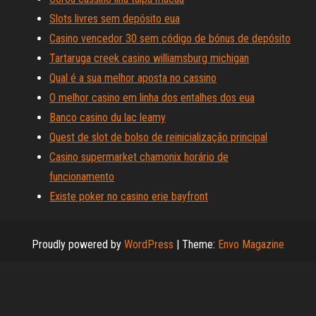
Slots livres sem depósito eua
Casino vencedor 30 sem código de bónus de depósito
Tartaruga creek casino williamsburg michigan
Qual é a sua melhor aposta no cassino
O melhor casino em linha dos entalhes dos eua
Banco casino du lac leamy
Quest de slot de bolso de reinicialização principal
Casino supermarket chamonix horário de
funcionamento
Existe poker no casino erie bayfront
Proudly powered by
WordPress
|
Theme:
Envo Magazine