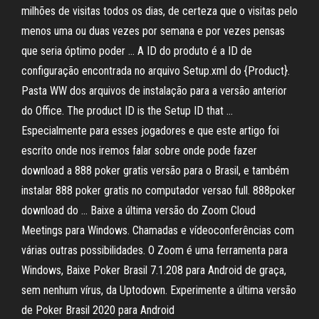
milhões de visitas todos os dias, de certeza que o visitas pelo
menos uma ou duas vezes por semana e por vezes pensas
que seria óptimo poder … A ID do produto é a ID de
configuração encontrada no arquivo Setup.xml do {Product}.
Pasta WW dos arquivos de instalação para a versão anterior
do Office. The product ID is the Setup ID that …
Especialmente para esses jogadores e que este artigo foi
escrito onde nos iremos falar sobre onde pode fazer
download a 888 poker gratis versão para o Brasil, e também
instalar 888 poker gratis no computador versao full. 888poker
download do … Baixe a última versão do Zoom Cloud
Meetings para Windows. Chamadas e vídeoconferências com
várias outras possibilidades. O Zoom é uma ferramenta para
Windows, Baixe Poker Brasil 7.1.208 para Android de graça,
sem nenhum vírus, da Uptodown. Experimente a última versão
de Poker Brasil 2020 para Android