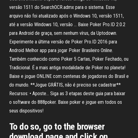
versão 1511 do SearchOCR.admx para o sistema. Esse
arquivo não foi atualizado após o Windows 10, versão 1511,
até a versão Windows 10, versão … Baixe Poker Pro.ID 2.0.2
para Android de graça, sem nenhum vírus, da Uptodown.
Experimente a última versão de Poker Pro.ID 2016 para
Android ‎Melhor app para jogar Poker Brasileiro Online.
Também conhecido como Poker 5 Cartas, Poker Fechado, ou
Tradicional. É a mais antiga modalidade de Poker no planeta!
Baixe e jogue ONLINE com centenas de jogadores do Brasil e
do mundo. **Jogue GRÁTIS, não é preciso se cadastrar**
Recursos: • Aposte… Siga as 3 etapas deste guia para baixar
o software do 888poker. Baixe poker e jogue em todos os
seus dispositivos!
To do so, go to the browser
download page and click on