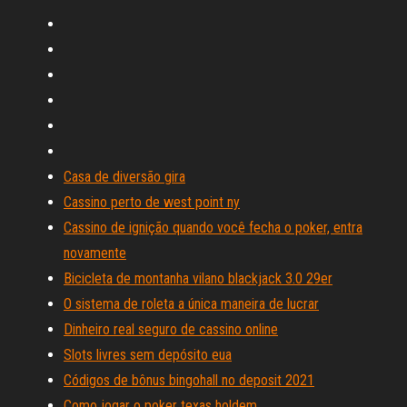
Casa de diversão gira
Cassino perto de west point ny
Cassino de ignição quando você fecha o poker, entra
novamente
Bicicleta de montanha vilano blackjack 3.0 29er
O sistema de roleta a única maneira de lucrar
Dinheiro real seguro de cassino online
Slots livres sem depósito eua
Códigos de bônus bingohall no deposit 2021
Como jogar o poker texas holdem